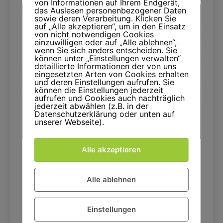
von Informationen auf Ihrem Endgerät,
das Auslesen personenbezogener Daten
sowie deren Verarbeitung. Klicken Sie
auf „Alle akzeptieren“, um in den Einsatz
von nicht notwendigen Cookies
einzuwilligen oder auf „Alle ablehnen“,
wenn Sie sich anders entscheiden. Sie
können unter „Einstellungen verwalten“
detaillierte Informationen der von uns
eingesetzten Arten von Cookies erhalten
und deren Einstellungen aufrufen. Sie
können die Einstellungen jederzeit
aufrufen und Cookies auch nachträglich
jederzeit abwählen (z.B. in der
Datenschutzerklärung oder unten auf
unserer Webseite).
Alle akzeptieren
Schock für Forscher:
Nobelpreis nur noch mit 10.000
Alle ablehnen
Likes!
Einstellungen
Veröffentlicht
1. April 2025
am