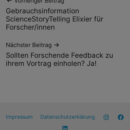
Beitragsnavigation
Vorheriger Beitrag
Gebrauchsinformation
ScienceStoryTelling Elixier für
Forscher/innen
Nächster Beitrag
Sollten Forschende Feedback zu
ihrem Vortrag einholen? Ja!
Instagr
F
Impressum
Datenschutzerklärung
LinkedIn