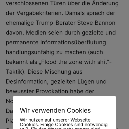
verschlossenen Türen über die Änderung
der Vergabekriterien. Damals sprach der
ehemalige Trump-Berater Steve Bannon
davon, Medien seien durch gezielte und
permanente Informationsüberflutung
handlungsunfähig zu machen (auch
bekannt als „Flood the zone with shit“-
Taktik). Diese Mischung aus
Desinformation, gezielten Lügen und
bewusster Provokation habe der
Nobelstiftung große Sorgen bereitet.
Wir verwenden Cookies
Daher habe man die Wissenschafts-
Wir nutzen auf unserer Webseite
Platform „SciTalk“ ins Leben gerufen.
Cookies. Einige Cookies sind notwendig
(z.B. für den Warenkorb) andere sind