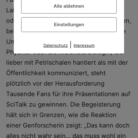
Alle ablehnen
Labor versteckten und sozialen Medien
oder Interviews eher aus dem Weg gingen,
Einstellungen
bedeutet diese Regelung eine drastische
Umstellung: Der typisch introvertierte
|
Datenschutz
Impressum
Physiker oder die Molekularbiologin, die
lieber mit Petrischalen hantiert als mit der
Öffentlichkeit kommuniziert, steht
plötzlich vor der Herausforderung
Tausende Fans für ihre Präsentationen auf
SciTalk zu gewinnen. Die Begeisterung
hält sich in Grenzen, wie die Reaktion
einer Genforscherin zeigt: „Das kann doch
alles nicht wahr sein… das muss wohl ein