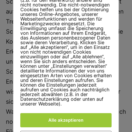
SciTalk sei die wissenschaftliche Antwort
nicht notwendig. Die nicht-notwendigen
Cookies helfen uns bei der Optimierung
auf TikTok mit seinen Hypes, kurzweiligen
unseres Online-Angebotes, unserer
Webseitenfunktionen und werden für
Trends und nicht überprüften Inhalten.
Marketingzwecke eingesetzt. Die
Einwilligung umfasst die Speicherung
SciTalk soll neue Standards setzen für die
von Informationen auf Ihrem Endgerät,
das Auslesen personenbezogener Daten
Kommunikation wissenschaftlicher
sowie deren Verarbeitung. Klicken Sie
auf „Alle akzeptieren“, um in den Einsatz
Erkenntnisse: Präzise, authentisch,
von nicht notwendigen Cookies
einzuwilligen oder auf „Alle ablehnen“,
unterhaltsam! Eine neue Form des
wenn Sie sich anders entscheiden. Sie
können unter „Einstellungen verwalten“
detaillierte Informationen der von uns
SciTainments, also des Science
eingesetzten Arten von Cookies erhalten
und deren Einstellungen aufrufen. Sie
Entertainments oder der
können die Einstellungen jederzeit
aufrufen und Cookies auch nachträglich
wissenschaftlichen Unterhaltung, bei der
jederzeit abwählen (z.B. in der
Datenschutzerklärung oder unten auf
sich das Publikum vollkommen auf den
unserer Webseite).
Wahrheitsgehalt verlassen könne und auch
Alle akzeptieren
noch Spaß dabei habe.
Für Forschende, die sich bisher lieber im